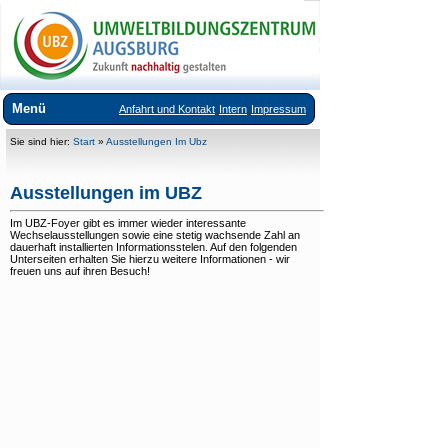
Menü
Anfahrt und Kontakt
Intern
Impressum
Über uns
Sie sind hier:
Start
»
Ausstellungen Im Ubz
Veranstaltungsangebote
Ausstellungen im UBZ
Ausstellungen im UBZ
Im UBZ-Foyer gibt es immer wieder interessante
Wechselausstellungen sowie eine stetig wachsende Zahl an
Dauerausstellung
dauerhaft installierten Informationsstelen. Auf den folgenden
Unterseiten erhalten Sie hierzu weitere Informationen - wir
freuen uns auf ihren Besuch!
+
Wechselausstellungen
Vermietung Seminarräume
Downloads
Links